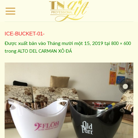
Bỏ
qua
nội
dung
ICE-BUCKET-01-
Được xuất bản vào
Tháng mười một 15, 2019
tại
800 × 600
trong
ALTO DEL CARMAN XÔ ĐÁ