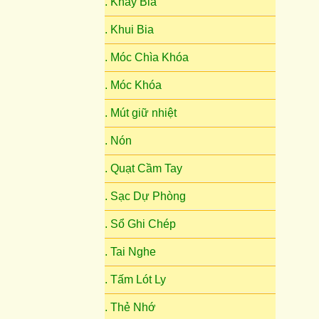
. Khay Bia
. Khui Bia
. Móc Chìa Khóa
. Móc Khóa
. Mút giữ nhiệt
. Nón
. Quạt Cầm Tay
. Sạc Dự Phòng
. Sổ Ghi Chép
. Tai Nghe
. Tấm Lót Ly
. Thẻ Nhớ