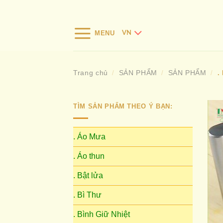
Bỏ
qua
nội
MENU
VN
dung
Trang chủ
SẢN PHẨM
SẢN PHẨM
/
/
/
.
TÌM SẢN PHẨM THEO Ý BẠN:
. Áo Mưa
. Áo thun
. Bật lửa
. Bì Thư
. Bình Giữ Nhiệt