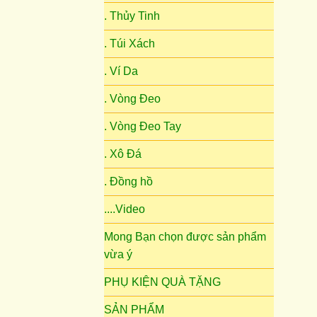
. Thủy Tinh
. Túi Xách
. Ví Da
. Vòng Đeo
. Vòng Đeo Tay
. Xô Đá
. Đồng hồ
....Video
Mong Bạn chọn được sản phẩm
vừa ý
PHỤ KIỆN QUÀ TẶNG
SẢN PHẨM