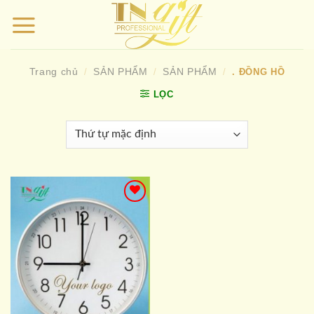
Bỏ
qua
nội
dung
Trang chủ
SẢN PHẨM
SẢN PHẨM
/
/
/
. ĐỒNG HỒ
LỌC
Add to
wishlist