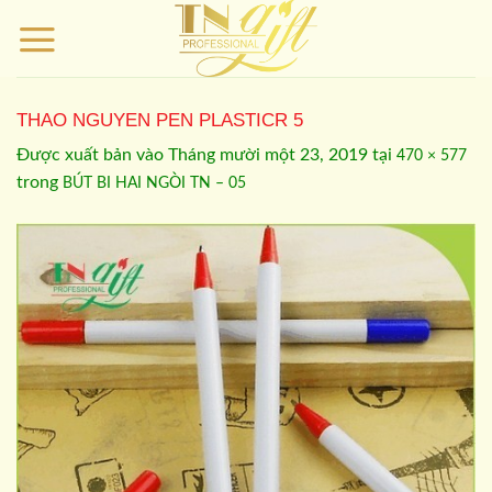
Bỏ
qua
nội
dung
THAO NGUYEN PEN PLASTICR 5
Được xuất bản vào
Tháng mười một 23, 2019
tại
470 × 577
trong
BÚT BI HAI NGÒI TN – 05