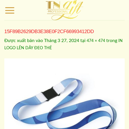
Bỏ
qua
nội
dung
15F89B2629DB3E38E0F2CF66993412DD
Được xuất bản vào
Tháng 3 27, 2024
tại
trong
474 × 474
IN
LOGO LÊN DÂY ĐEO THẺ