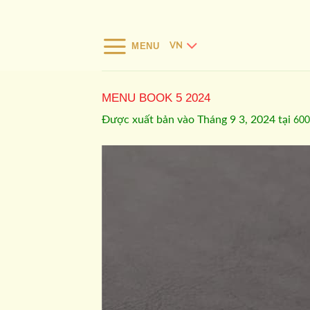
Bỏ
qua
nội
MENU
VN
dung
MENU BOOK 5 2024
Được xuất bản vào
Tháng 9 3, 2024
tại
600