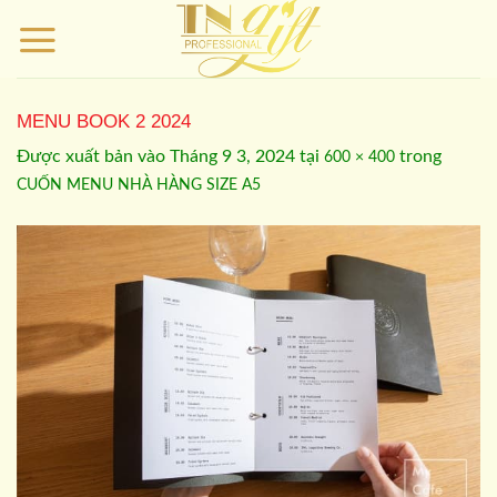
Bỏ
qua
nội
dung
MENU BOOK 2 2024
Được xuất bản vào
Tháng 9 3, 2024
tại
trong
600 × 400
CUỐN MENU NHÀ HÀNG SIZE A5