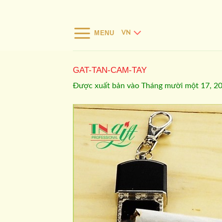
Bỏ
qua
nội
MENU
VN
dung
GAT-TAN-CAM-TAY
Được xuất bản vào
Tháng mười một 17, 2