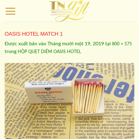
Bỏ
qua
nội
dung
OASIS HOTEL MATCH 1
Được xuất bản vào
Tháng mười một 19, 2019
tại
800 × 575
trong
HỘP QUẸT DIÊM OASIS HOTEL