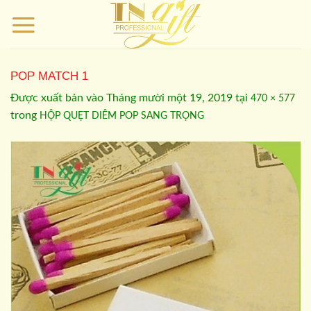
Bỏ
qua
nội
dung
POP MATCH 1
Được xuất bản vào
Tháng mười một 19, 2019
tại
470 × 577
trong
HỘP QUẸT DIÊM POP SANG TRỌNG