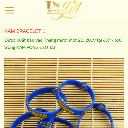
Bỏ
qua
nội
dung
NAM BRACELET 1
Được xuất bản vào
Tháng mười một 20, 2019
tại
637 × 600
trong
NAM VÒNG ĐEO TAY