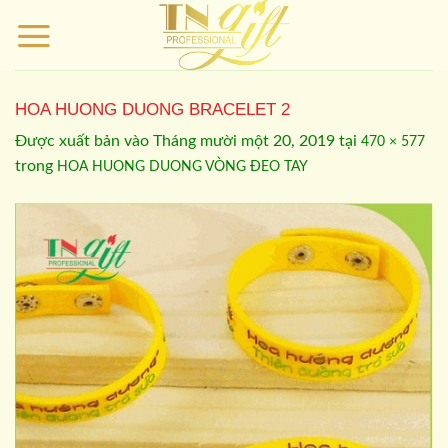
Bỏ
qua
nội
dung
HOA HUONG DUONG BRACELET 2
Được xuất bản vào
Tháng mười một 20, 2019
tại
470 × 577
trong
HOA HUONG DUONG VÒNG ĐEO TAY