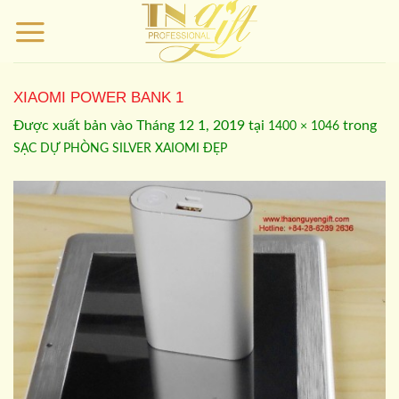
Bỏ
qua
nội
dung
XIAOMI POWER BANK 1
Được xuất bản vào
Tháng 12 1, 2019
tại
trong
1400 × 1046
SẠC DỰ PHÒNG SILVER XAIOMI ĐẸP