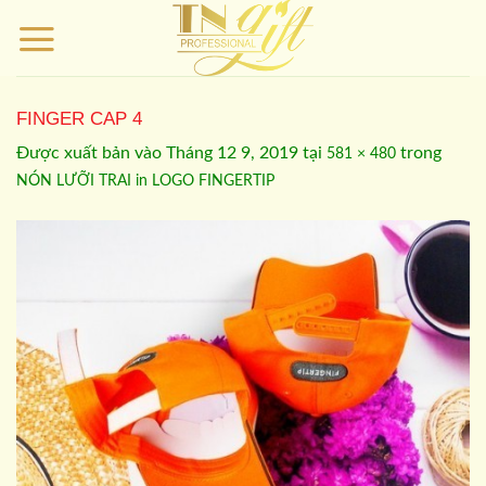
Bỏ
qua
nội
dung
FINGER CAP 4
Được xuất bản vào
Tháng 12 9, 2019
tại
trong
581 × 480
NÓN LƯỠI TRAI in LOGO FINGERTIP