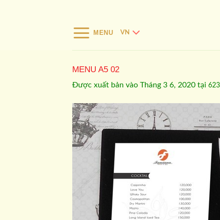
Bỏ
qua
nội
MENU
VN
dung
MENU A5 02
Được xuất bản vào
Tháng 3 6, 2020
tại
623