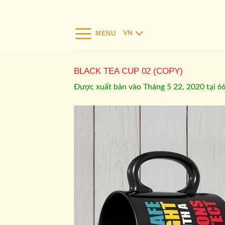
Bỏ
qua
nội
MENU
VN
dung
BLACK TEA CUP 02 (COPY)
Được xuất bản vào
Tháng 5 22, 2020
tại
66