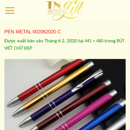
Bỏ
qua
nội
dung
PEN METAL 002062020 C
Được xuất bản vào
Tháng 6 2, 2020
tại
trong
441 × 480
BÚT
VIẾT CHỮ ĐẸP