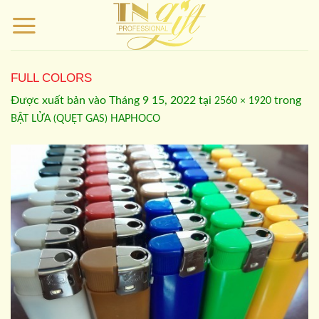
Bỏ
qua
nội
dung
FULL COLORS
Được xuất bản vào
Tháng 9 15, 2022
tại
trong
2560 × 1920
BẬT LỬA (QUẸT GAS) HAPHOCO