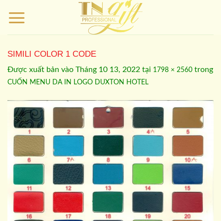
Bỏ
qua
nội
dung
SIMILI COLOR 1 CODE
Được xuất bản vào
Tháng 10 13, 2022
tại
trong
1798 × 2560
CUỐN MENU DA IN LOGO DUXTON HOTEL