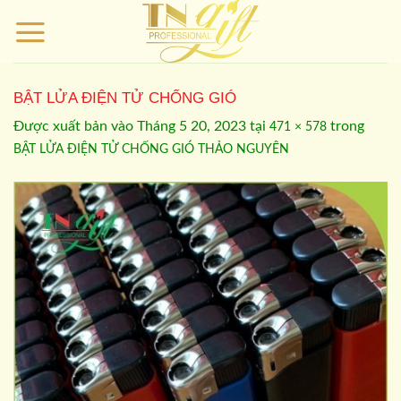
Bỏ
qua
nội
dung
BẬT LỬA ĐIỆN TỬ CHỐNG GIÓ
Được xuất bản vào
Tháng 5 20, 2023
tại
trong
471 × 578
BẬT LỬA ĐIỆN TỬ CHỐNG GIÓ THẢO NGUYÊN