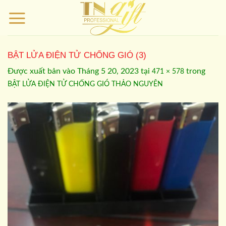
Bỏ
qua
nội
dung
BẬT LỬA ĐIỆN TỬ CHỐNG GIÓ (3)
Được xuất bản vào
Tháng 5 20, 2023
tại
trong
471 × 578
BẬT LỬA ĐIỆN TỬ CHỐNG GIÓ THẢO NGUYÊN