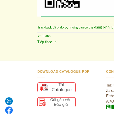
đăng bình lu
Trackback đã bị đóng, nhưng bạn có thể
←
Trước
Tiếp theo
→
DOWNLOAD CATALOGUE PDF
CON
Tel:
Zalo
E:th
A:43