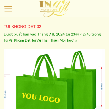
Bỏ
qua
nội
dung
TUI KHONG DET 02
Được xuất bản vào
Tháng 9 8, 2024
tại
trong
2344 × 2745
Túi Vải Không Dệt Túi Vải Thân Thiện Môi Trường