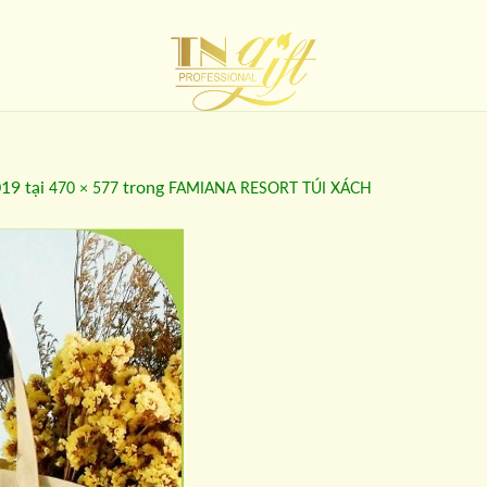
019
tại
trong
470 × 577
FAMIANA RESORT TÚI XÁCH