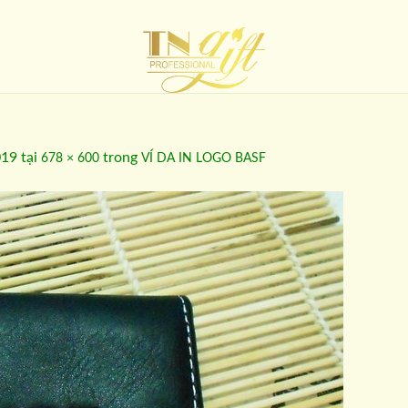
019
tại
trong
678 × 600
VÍ DA IN LOGO BASF