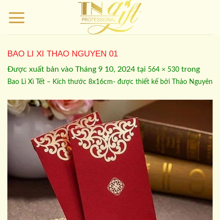
Bỏ
qua
nội
dung
BAO LI XI THAO NGUYEN 01
Được xuất bản vào
Tháng 9 10, 2024
tại
trong
564 × 530
Bao Lì Xì Tết – Kích thước 8x16cm- được thiết kế bởi Thảo Nguyên