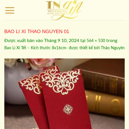
Bỏ
qua
nội
dung
BAO LI XI THAO NGUYEN 01
Được xuất bản vào
Tháng 9 10, 2024
tại
trong
564 × 530
Bao Lì Xì Tết – Kích thước 8x16cm- được thiết kế bởi Thảo Nguyên