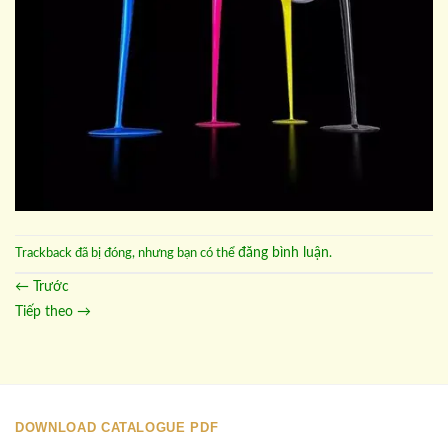
đăng bình luận
Trackback đã bị đóng, nhưng bạn có thể
.
←
Trước
Tiếp theo
→
DOWNLOAD CATALOGUE PDF