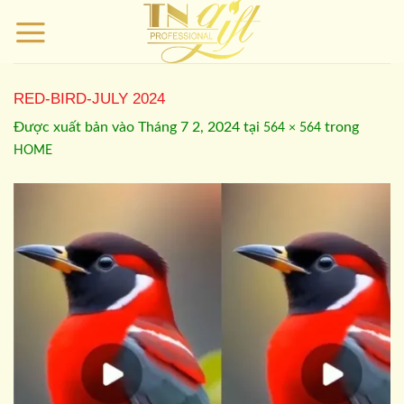
Bỏ
qua
nội
dung
RED-BIRD-JULY 2024
Được xuất bản vào
Tháng 7 2, 2024
tại
trong
564 × 564
HOME