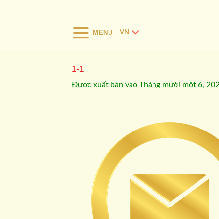
Bỏ
qua
nội
MENU
VN
dung
1-1
Được xuất bản vào
Tháng mười một 6, 20