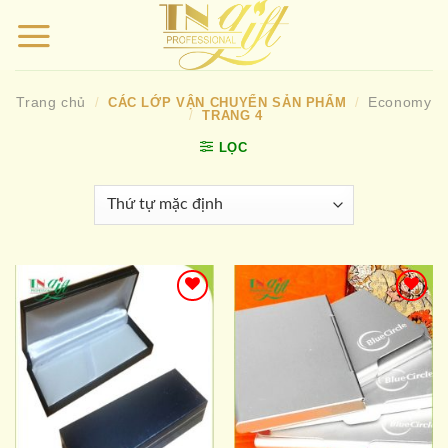
Bỏ
qua
nội
dung
Trang chủ
Economy
/
CÁC LỚP VẬN CHUYỂN SẢN PHẨM
/
/
TRANG 4
LỌC
Add to
Add to
wishlist
wishlist