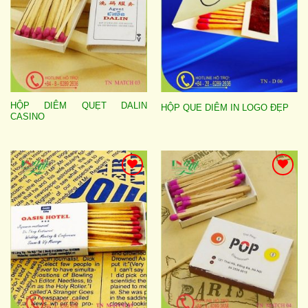
HỘP DIÊM QUẸT DALIN
HỘP QUE DIÊM IN LOGO ĐẸP
CASINO
Add to
Add to
wishlist
wishlist