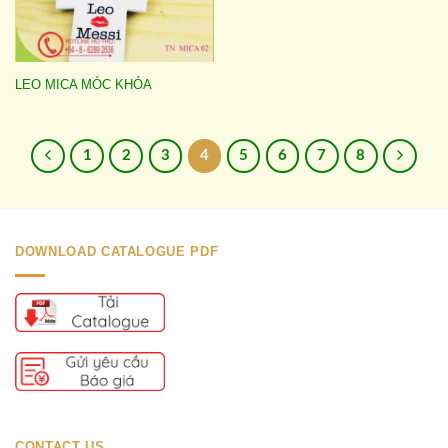
LEO MICA MÓC KHÓA
1
2
3
4
5
6
7
8
DOWNLOAD CATALOGUE PDF
CONTACT US