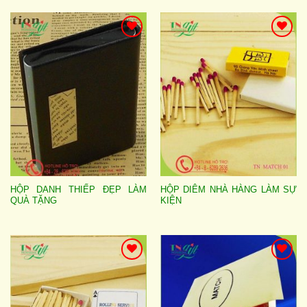
Add to
Add to
wishlist
wishlist
HỘP DANH THIẾP ĐẸP LÀM
HỘP DIÊM NHÀ HÀNG LÀM SỰ
QUÀ TẶNG
KIỆN
Add to
Add to
wishlist
wishlist