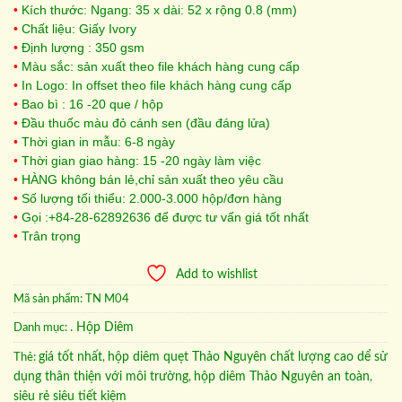
•
Kích thước: Ngang: 35 x dài: 52 x rộng 0.8 (mm)
•
Chất liệu: Giấy Ivory
•
Định lượng : 350 gsm
•
Màu sắc: sản xuất theo file khách hàng cung cấp
•
In Logo: In offset theo file khách hàng cung cấp
•
Bao bì : 16 -20 que / hộp
•
Đầu thuốc màu đỏ cánh sen (đầu đáng lửa)
•
Thời gian in mẫu: 6-8 ngày
•
Thời gian giao hàng: 15 -20 ngày làm việc
•
HÀNG không bán lẻ,chỉ sản xuất theo yêu cầu
•
Số lượng tối thiểu: 2.000-3.000 hộp/đơn hàng
•
Gọi :+84-28-62892636 để được tư vấn giá tốt nhất
•
Trân trọng
Add to wishlist
Mã sản phẩm:
TN M04
. Hộp Diêm
Danh mục:
giá tốt nhất
hộp diêm quẹt Thảo Nguyên chất lượng cao dể sử
Thẻ:
,
dụng thân thiện với môi trường
hộp diêm Thảo Nguyên an toàn
,
,
siêu rẻ siêu tiết kiệm