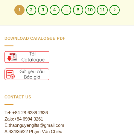
1
2
3
4
…
9
10
11
DOWNLOAD CATALOGUE PDF
CONTACT US
Tel: +84-28-6289 2636
Zalo:+84 6994 3261
E:thaonguyengifts@gmail.com
A:434/36/22 Phạm Văn Chiêu