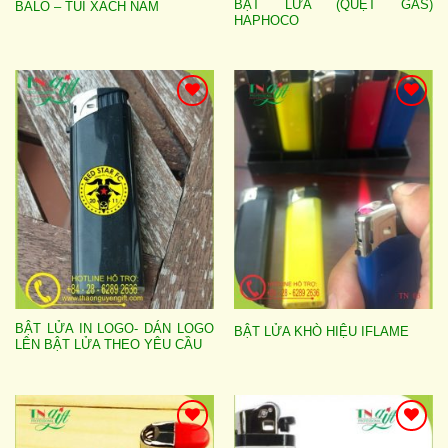
BẬT LỬA (QUẸT GAS)
BALO – TÚI XÁCH NAM
HAPHOCO
Add to
Add to
wishlist
wishlist
BẬT LỬA IN LOGO- DÁN LOGO
BẬT LỬA KHÒ HIỆU IFLAME
LÊN BẬT LỬA THEO YÊU CẦU
Add to
Add to