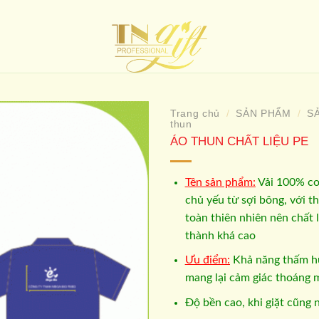
Trang chủ
SẢN PHẨM
S
/
/
thun
ÁO THUN CHẤT LIỆU PE
Add to
wishlist
Tên sản phẩm:
Vải 100% co
chủ yếu từ sợi bông, với 
toàn thiên nhiên nên chất l
thành khá cao
Ưu điểm:
Khả năng thấm hú
mang lại cảm giác thoáng 
Độ bền cao, khi giặt cũng