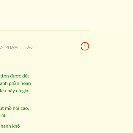
ẢN PHẨM
. Áo
/
tton được dệt
thành phần hoàn
iệu này có giá
t mồ hôi cao,
mát
 nhanh khô