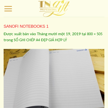
Bỏ
qua
nội
dung
SANOFI NOTEBOOKS 1
Được xuất bản vào
Tháng mười một 19, 2019
tại
800 × 505
trong
SỔ GHI CHÉP A4 ĐẸP GIÁ HỢP LÝ