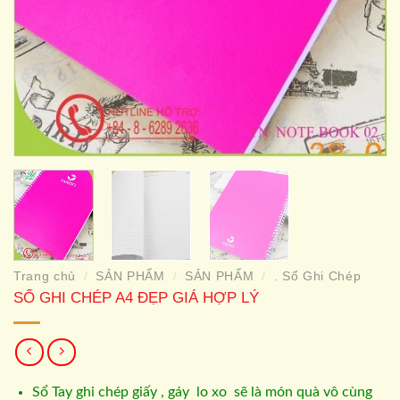
Trang chủ
SẢN PHẨM
SẢN PHẨM
. Sổ Ghi Chép
/
/
/
SỔ GHI CHÉP A4 ĐẸP GIÁ HỢP LÝ
Sổ Tay ghi chép giấy , gáy lo xo sẽ là món quà vô cùng