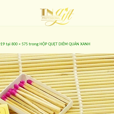
019
tại
trong
800 × 575
HỘP QUẸT DIÊM QUÁN XANH