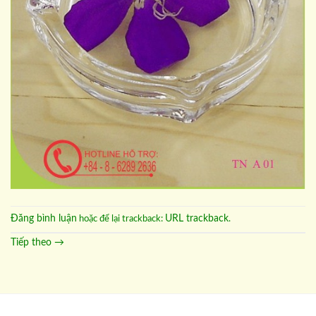
Đăng bình luận
URL trackback
hoặc để lại trackback:
.
Tiếp theo
→