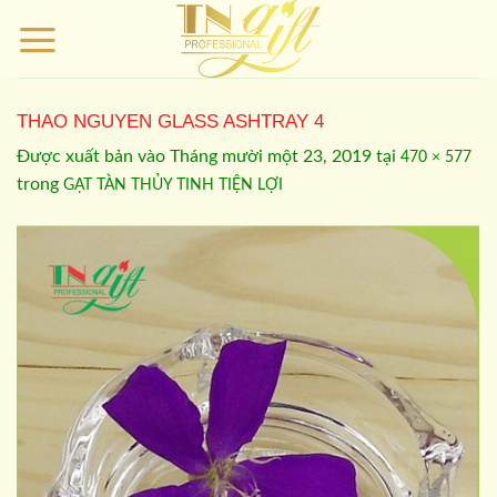
Bỏ
qua
nội
dung
THAO NGUYEN GLASS ASHTRAY 4
Được xuất bản vào
Tháng mười một 23, 2019
tại
470 × 577
trong
GẠT TÀN THỦY TINH TIỆN LỢI