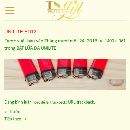
Bỏ
qua
nội
dung
UNILITE ED12
Được xuất bản vào
Tháng mười một 24, 2019
tại
1400 × 361
trong
BẬT LỬA ĐÁ UNILITE
Đăng bình luận
URL trackback
hoặc để lại trackback:
.
←
Trước
Tiếp theo
→