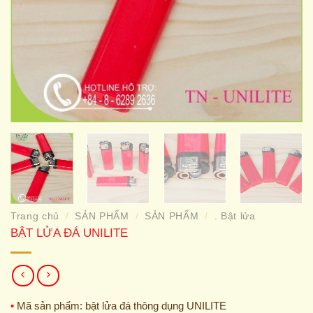
Trang chủ
SẢN PHẨM
SẢN PHẨM
. Bật lửa
/
/
/
BẬT LỬA ĐÁ UNILITE
•
Mã sản phẩm: bật lửa đá thông dụng UNILITE