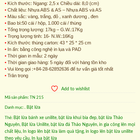
•
Kích thước: Ngang: 2,5 x Chiều dài: 8,0 (cm)
•
Chất liệu: Nhựa ABS & AS – Nhựa ABS và AS
•
Màu sắc: vàng, trắng, đỏ , xanh dương , đen
•
Bao bì:50 cái / hộp, 1.000 cái / thùng
•
Tổng trọng lượng: 17kg – G.W.:17Kg
•
Trọng lượng tịnh: 16- N.W.:16Kg
•
Kích thước thùng carton: 43 * 25 * 25 cm
•
In ấn: bằng công nghệ in lụa và PAD
•
Thời gian in mẫu: 2 ngày
•
Thời gian giao hàng: 5 ngày đối với hàng tồn kho
•
Vui lòng gọi :+84-28-62892636 để tư vấn giá tốt nhất
•
Trân trọng
Add to wishlist
Mã sản phẩm:
TN 215
. Bật lửa
Danh mục:
Bật lửa bánh xe unilite
bật lửa khui bia đep
bật lửa Thảo
Thẻ:
,
,
Nguyên
Bật lửa Unilite
bật lửa đá Thảo Nguyên
in gia công lên mọi
,
,
,
chất liệu
In logo lên bật lửa làm quà tặng
in logo lên bật lửa unilite
,
,
theo yêu cầu
In lụa bật lửa
,