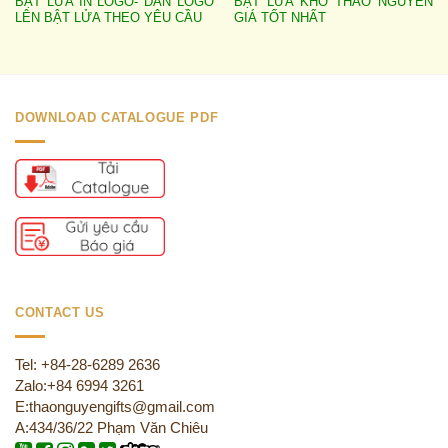
BẬT LỬA IN LOGO- DÁN LOGO
BẬT LỬA KHÒ THẢO NGUYÊN
LÊN BẬT LỬA THEO YÊU CẦU
GIÁ TỐT NHẤT
DOWNLOAD CATALOGUE PDF
CONTACT US
Tel: +84-28-6289 2636
Zalo:+84 6994 3261
E:thaonguyengifts@gmail.com
A:434/36/22 Phạm Văn Chiêu