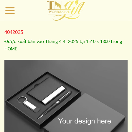
Bỏ
qua
nội
dung
4042025
Được xuất bản vào
Tháng 4 4, 2025
tại
trong
1510 × 1300
HOME