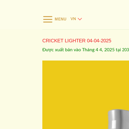
Bỏ
qua
nội
MENU
VN
dung
CRICKET LIGHTER 04-04-2025
Được xuất bản vào
Tháng 4 4, 2025
tại
203