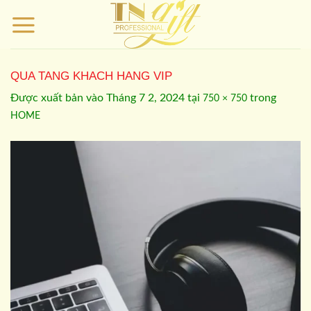
Bỏ
qua
nội
dung
QUA TANG KHACH HANG VIP
Được xuất bản vào
Tháng 7 2, 2024
tại
trong
750 × 750
HOME