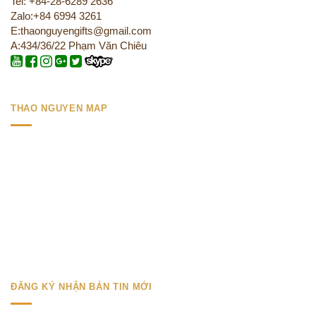
Tel: +84-28-6289 2636
Zalo:+84 6994 3261
E:thaonguyengifts@gmail.com
A:434/36/22 Phạm Văn Chiêu
THAO NGUYEN MAP
ĐĂNG KÝ NHẬN BẢN TIN MỚI