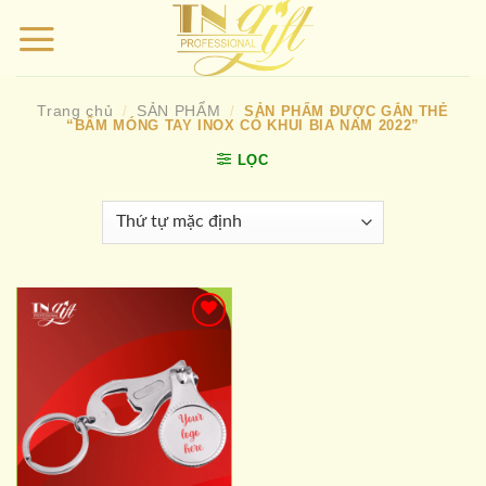
Bỏ
qua
nội
dung
Trang chủ
SẢN PHẨM
/
/
SẢN PHẨM ĐƯỢC GẮN THẺ
“BẤM MÓNG TAY INOX CÓ KHUI BIA NAM 2022”
LỌC
Add to
wishlist