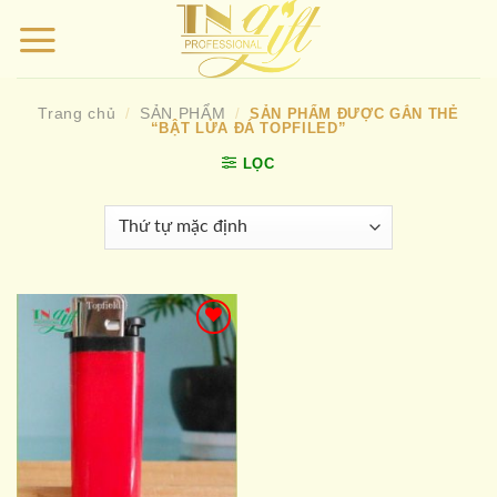
Bỏ
qua
nội
dung
Trang chủ
SẢN PHẨM
/
/
SẢN PHẨM ĐƯỢC GẮN THẺ
“BẬT LỬA ĐÁ TOPFILED”
LỌC
Add to
wishlist