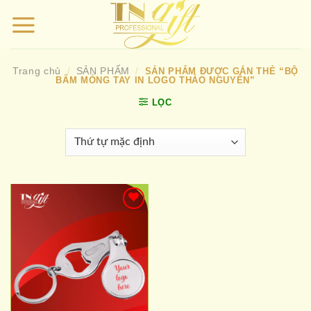
Bỏ
qua
nội
dung
Trang chủ
SẢN PHẨM
/
/
SẢN PHẨM ĐƯỢC GẮN THẺ “BỘ
BẤM MÓNG TAY IN LOGO THẢO NGUYÊN”
LỌC
Add to
wishlist