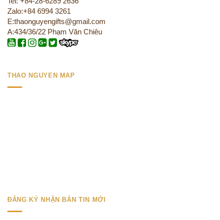
Tel: +84-28-6289 2636
Zalo:+84 6994 3261
E:thaonguyengifts@gmail.com
A:434/36/22 Phạm Văn Chiêu
THAO NGUYEN MAP
ĐĂNG KÝ NHẬN BẢN TIN MỚI