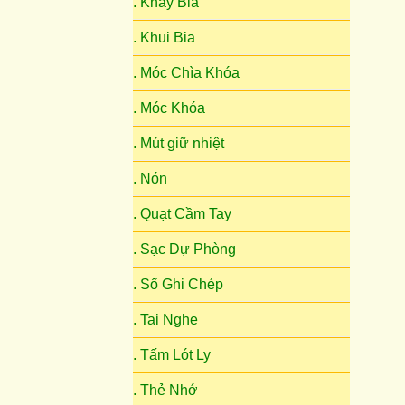
. Khay Bia
. Khui Bia
. Móc Chìa Khóa
. Móc Khóa
. Mút giữ nhiệt
. Nón
. Quạt Cầm Tay
. Sạc Dự Phòng
. Sổ Ghi Chép
. Tai Nghe
. Tấm Lót Ly
. Thẻ Nhớ