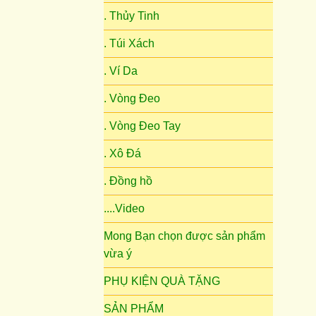
. Thủy Tinh
. Túi Xách
. Ví Da
. Vòng Đeo
. Vòng Đeo Tay
. Xô Đá
. Đồng hồ
....Video
Mong Bạn chọn được sản phẩm
vừa ý
PHỤ KIỆN QUÀ TẶNG
SẢN PHẨM