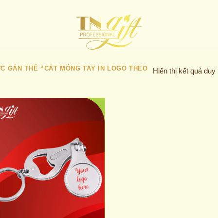
 GẮN THẺ “CẮT MÓNG TAY IN LOGO THEO
Hiển thị kết quả duy
Add to
wishlist