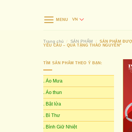
Bỏ
qua
nội
MENU
VN
dung
Trang chủ
SẢN PHẨM
/
/
SẢN PHẨM ĐƯỢC
YÊU CẦU – QUÀ TẶNG THẢO NGUYÊN”
TÌM SẢN PHẨM THEO Ý BẠN:
. Áo Mưa
. Áo thun
. Bật lửa
. Bì Thư
. Bình Giữ Nhiệt