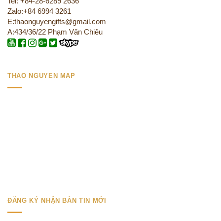
Tel: +84-28-6289 2636
Zalo:+84 6994 3261
E:thaonguyengifts@gmail.com
A:434/36/22 Phạm Văn Chiêu
THAO NGUYEN MAP
ĐĂNG KÝ NHẬN BẢN TIN MỚI