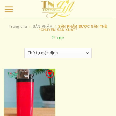
Bỏ
qua
nội
dung
Trang chủ
SẢN PHẨM
/
/
SẢN PHẨM ĐƯỢC GẮN THẺ
“CHUYÊN SẢN XUẤT”
LỌC
Add to
wishlist