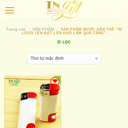
Bỏ
qua
nội
dung
Trang chủ
SẢN PHẨM
/
/
SẢN PHẨM ĐƯỢC GẮN THẺ “IN
LOGO LÊN BẬT LỬA KHÒ LÀM QUÀ TẶNG”
LỌC
Add to
wishlist