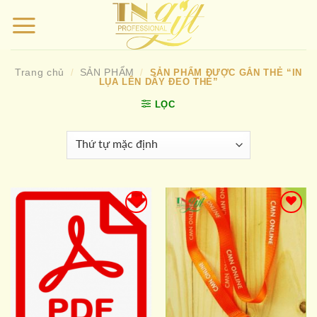
Bỏ
qua
nội
dung
Trang chủ
SẢN PHẨM
/
/
SẢN PHẨM ĐƯỢC GẮN THẺ “IN
LỤA LÊN DÂY ĐEO THẺ”
LỌC
Add to
Add to
wishlist
wishlist